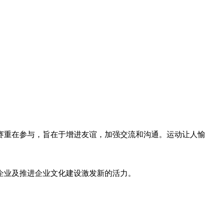
谊赛重在参与，旨在于增进友谊，加强交流和沟通。运动让人愉
企业及推进企业文化建设激发新的活力。