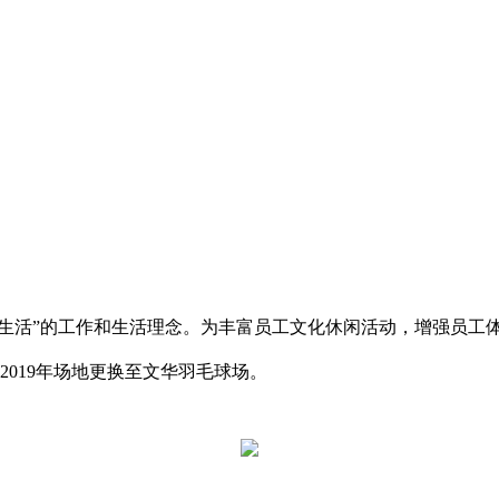
乐生活”的工作和生活理念。为丰富员工文化休闲活动，增强员工体
019年场地更换至文华羽毛球场。