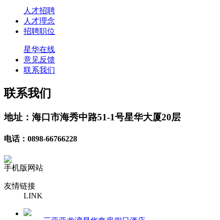
人才招聘
人才理念
招聘职位
星华在线
意见反馈
联系我们
联系我们
地址：海口市海秀中路51-1号星华大厦20层
电话：0898-66766228
手机版网站
友情链接
LINK