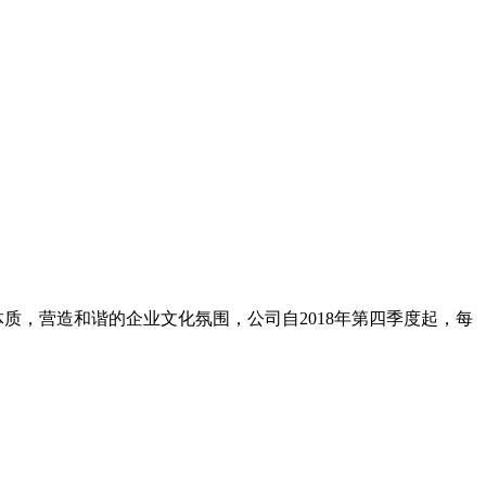
质，营造和谐的企业文化氛围，公司自2018年第四季度起，每