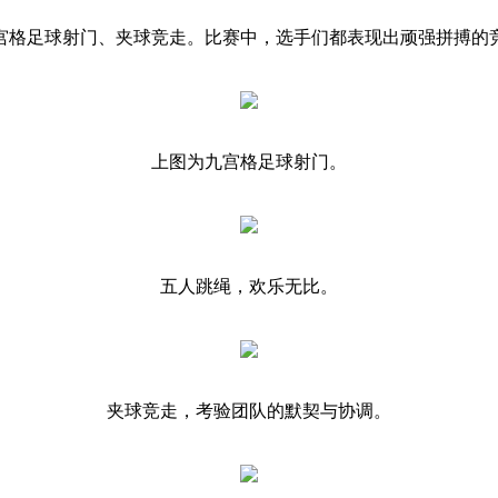
宫格足球射门、夹球竞走。比赛中，选手们都表现出顽强拼搏的
上图为九宫格足球射门。
五人跳绳，欢乐无比。
夹球竞走，考验团队的默契与协调。