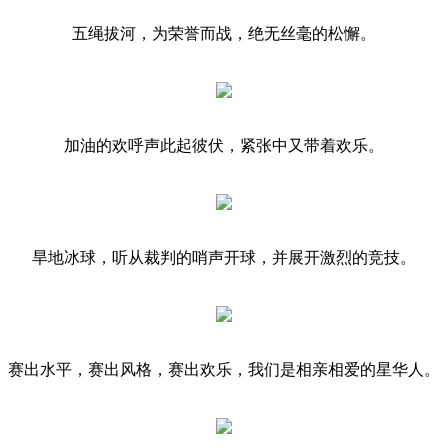
五绳拔河，为荣誉而战，绝无丝毫的松懈。
加油的欢呼声此起彼伏，紧张中又带着欢乐。
旱地冰球，听从裁判的哨声开球，并展开激烈的竞技。
赛出水平，赛出风格，赛出欢乐，我们是相亲相爱的星华人。