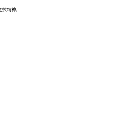
竞技精神。