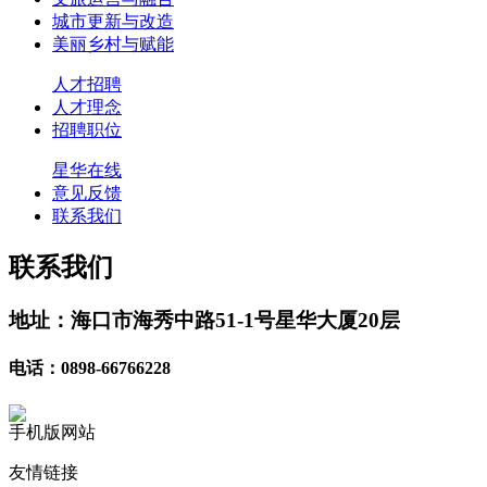
城市更新与改造
美丽乡村与赋能
人才招聘
人才理念
招聘职位
星华在线
意见反馈
联系我们
联系我们
地址：海口市海秀中路51-1号星华大厦20层
电话：0898-66766228
手机版网站
友情链接